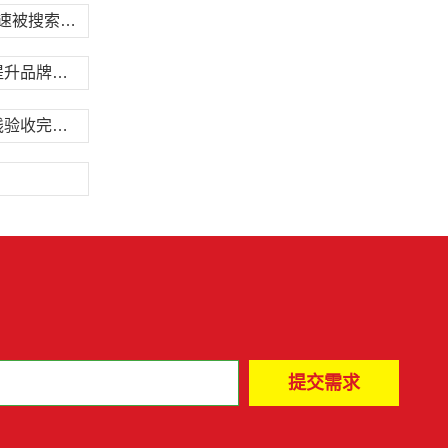
网站sitemap地图提交技巧，帮助新站快速被搜索引擎收录
营销型网站线下门店展示，多门店布局提升品牌覆盖
网站改版流程全解析，从需求调研到上线验收完整步骤