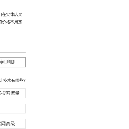
们在实体店买
的价格不用定
顾问聊聊
立即咨询
计技术有哪些?
尾搜索流量
网站留白设计基础知识，极简设计提升官网高级质感